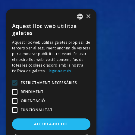
×
Aquest lloc web utilitza
SPANISH
galetes
CATALAN
Aquest lloc web utilitza galetes pròpies i de
tercers per al seguiment anònim de visites i
ENGLISH
per a mostrar publicitat rellevant. En usar
FRENCH
el nostre lloc web, vostè consent l'ús de
totes les cookies d'acord amb la nostra
Política de galetes.
Llegir-ne més
ESTRICTAMENT NECESSÀRIES
RENDIMENT
ORIENTACIÓ
FUNCIONALITAT
ACCEPTA-HO TOT