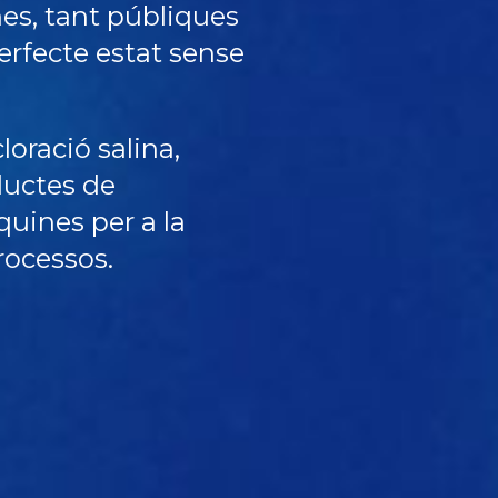
nes, tant públiques
erfecte estat sense
oració salina,
ductes de
quines per a la
rocessos.