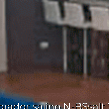
lorador salino N-BSsalt