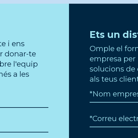
Ets un di
e i ens
Omple el for
r donar-te
empresa per 
re l'equip
solucions de 
més a les
als teus clien