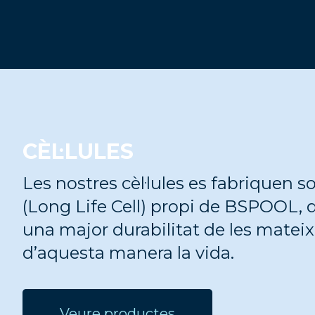
CÈL·LULES
Les nostres cèl·lules es fabriquen 
(Long Life Cell) propi de BSPOOL, 
una major durabilitat de les mateixe
d’aquesta manera la vida.
Veure productes