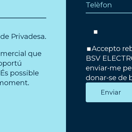
He llegit 
a de Privadesa
.
Accepto reb
omercial que
BSV ELECTRO
oportú
enviar-me per
 És possible
donar-se de 
 moment.