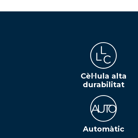
Cèl·lula alta
durabilitat
Automàtic