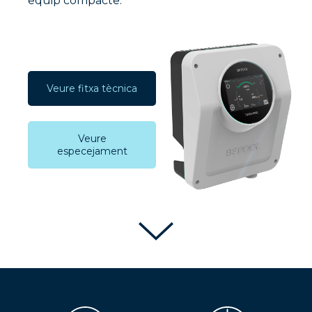
equip compacte.
Veure fitxa tècnica
Veure
especejament