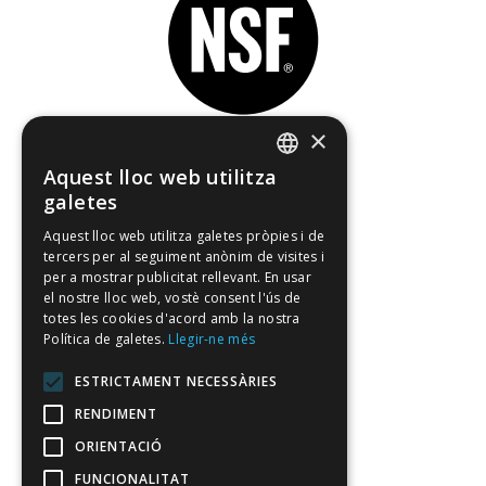
×
Aquest lloc web utilitza
SPANISH
galetes
Membre de
CATALAN
Aquest lloc web utilitza galetes pròpies i de
tercers per al seguiment anònim de visites i
ENGLISH
per a mostrar publicitat rellevant. En usar
FRENCH
el nostre lloc web, vostè consent l'ús de
totes les cookies d'acord amb la nostra
Política de galetes.
Llegir-ne més
Empresa associada
ESTRICTAMENT NECESSÀRIES
RENDIMENT
ORIENTACIÓ
FUNCIONALITAT