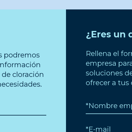
¿Eres un 
Rellena el fo
os podremos
empresa para 
 información
soluciones de
 de cloración
ofrecer a tus 
necesidades.