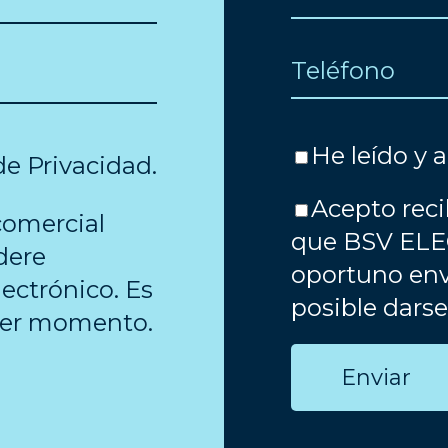
He leído y 
 de Privacidad
.
Acepto reci
comercial
que BSV ELE
dere
oportuno env
ectrónico. Es
posible dars
uier momento.