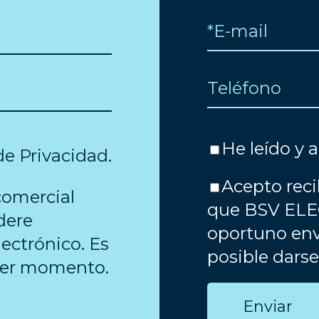
He leído y 
 de Privacidad
.
Acepto reci
comercial
que BSV ELE
dere
oportuno env
ectrónico. Es
posible dars
uier momento.