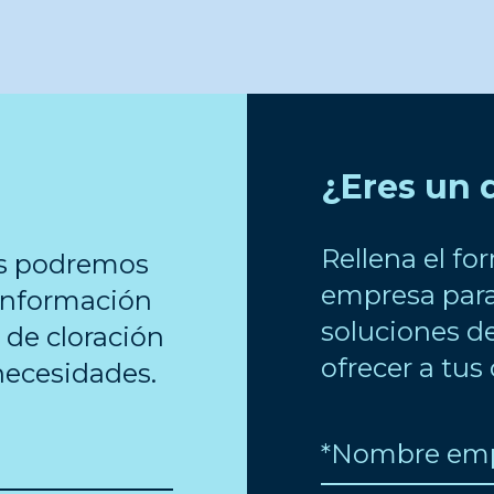
¿Eres un 
Rellena el fo
os podremos
empresa para 
 información
soluciones de
 de cloración
ofrecer a tus 
necesidades.