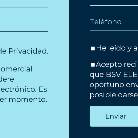
He leído y 
 de Privacidad
.
Acepto reci
comercial
que BSV ELE
dere
oportuno env
ectrónico. Es
posible dars
uier momento.