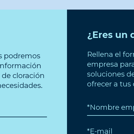
¿Eres un 
Rellena el fo
os podremos
empresa para 
 información
soluciones de
 de cloración
ofrecer a tus 
necesidades.