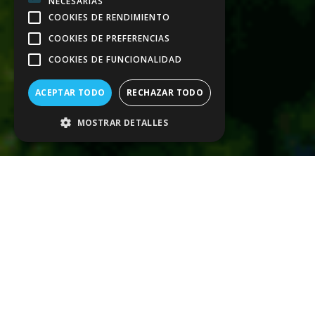
NECESARIAS
COOKIES DE RENDIMIENTO
COOKIES DE PREFERENCIAS
COOKIES DE FUNCIONALIDAD
ACEPTAR TODO
RECHAZAR TODO
MOSTRAR DETALLES
El mantenimiento del agua de piscinas
públicas y privadas por medio de la
electrólisis
se ha ido popularizando en los
últimos años. Sin embargo, junto con su auge,
han empezado a surgir dudas sobre su
funcionamiento y sus ventajas
. A
continuación, exponemos las diferentes